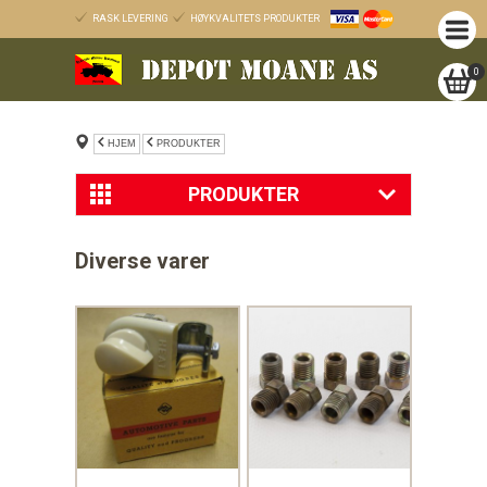
RASK LEVERING
HØYKVALITETS PRODUKTER
0
HJEM
PRODUKTER
PRODUKTER
Nyheter
Diverse varer
Tilbud
Willys MB og Ford GPW
Diverse varer
GMC
Trailer