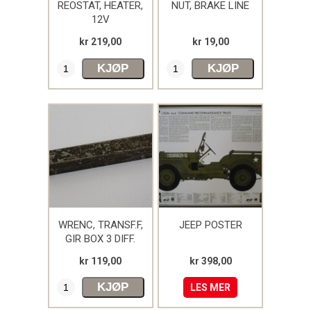
REOSTAT, HEATER,
NUT, BRAKE LINE
Dodge
12V
Weasel
kr 219,00
kr 19,00
KJØP
KJØP
HMK Shop
Bøker Jeep
Radio
Bøker Dodge
WRENC, TRANSF.F,
JEEP POSTER
GIR BOX 3 DIFF.
kr 119,00
kr 398,00
KJØP
LES MER