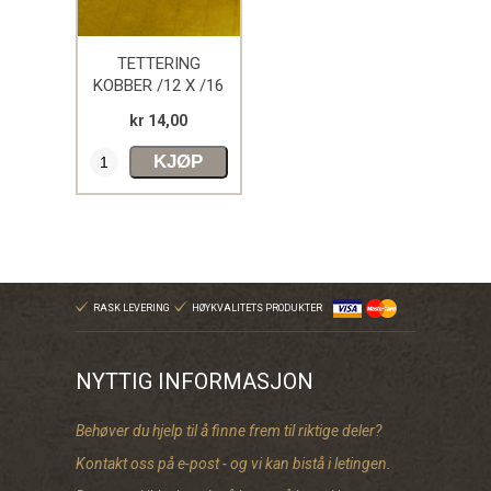
TETTERING
KOBBER /12 X /16
kr 14,00
KJØP
RASK LEVERING
HØYKVALITETS PRODUKTER
NYTTIG INFORMASJON
Behøver du hjelp til å finne frem til riktige deler?
Kontakt oss på e-post - og vi kan bistå i letingen.