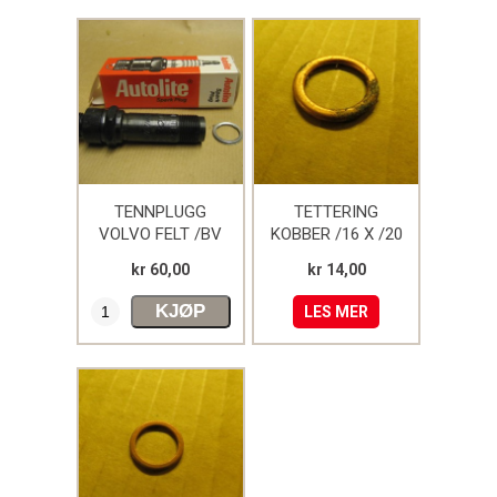
TENNPLUGG
TETTERING
VOLVO FELT /BV
KOBBER /16 X /20
202
kr 60,00
kr 14,00
KJØP
LES MER