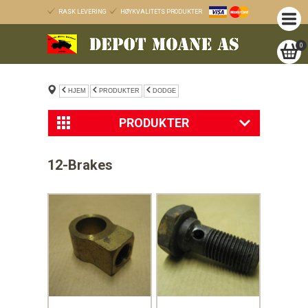
RASK LEVERING
HØYKVALITETS PRODUKTER
0
HJEM
PRODUKTER
DODGE
PRODUKTER
Nyheter
12-Brakes
Tilbud
Willys MB og Ford GPW
Diverse varer
GMC
Trailer