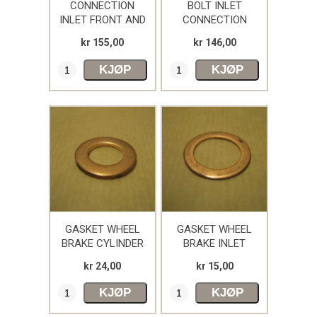
CONNECTION
BOLT INLET
Dodge
INLET FRONT AND
CONNECTION
REAR WHEEL
DODGE
01-Engine
kr 155,00
kr 146,00
BRAKE CYLINDER
13-Wheels, hubs and drums
KJØP
KJØP
03-Fuel
04-Exhaust
05-Cooling
06-Electrical
07-Transmission
12-Brakes
22-Miscellaneous body,chassis and
accessories
GASKET WHEEL
GASKET WHEEL
08-Transfer
BRAKE CYLINDER
BRAKE INLET
FLUID INLET
CONNECTION
14-Controls
kr 24,00
kr 15,00
CONNECTION
18-Body
KJØP
KJØP
11-Rear Axle