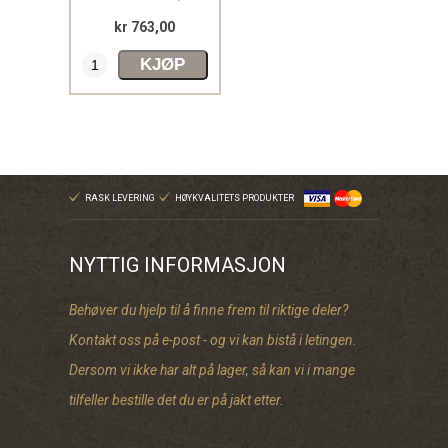
kr 763,00
KJØP
RASK LEVERING
HØYKVALITETS PRODUKTER
NYTTIG INFORMASJON
Behøver du hjelp til å finne frem til riktige deler?
Kontakt oss på e-post - og vi kan bistå i letingen.
Dersom vi ikke har alt på lager, så kan vi i mange
tilfeller bestille det du er på jakt etter.