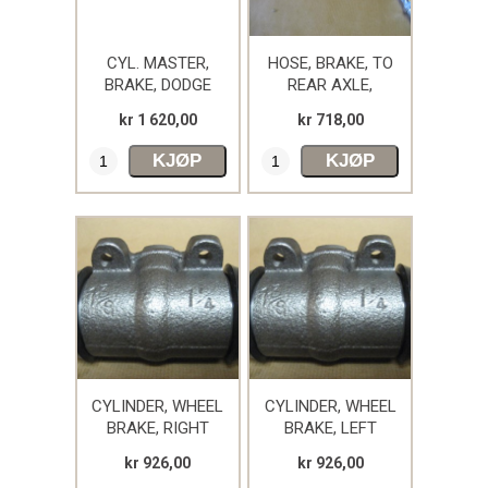
CYL. MASTER,
HOSE, BRAKE, TO
BRAKE, DODGE
REAR AXLE,
WC52/53/56
kr 1 620,00
kr 718,00
DODGE
KJØP
KJØP
CYLINDER, WHEEL
CYLINDER, WHEEL
BRAKE, RIGHT
BRAKE, LEFT
HAND, F&R
HAND, F&R
kr 926,00
kr 926,00