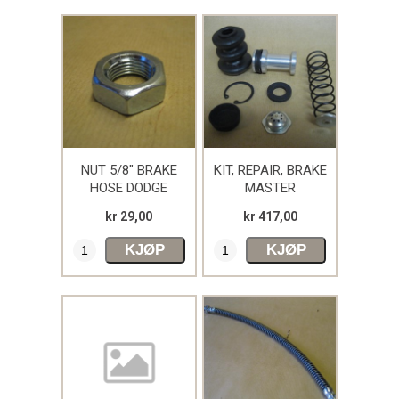
10-Front axle
02-Clutch
Weasel
HMK Shop
Bøker Jeep
NUT 5/8" BRAKE
KIT, REPAIR, BRAKE
Radio
HOSE DODGE
MASTER
CYLINDER, DODG
kr 29,00
kr 417,00
Bøker Dodge
KJØP
KJØP