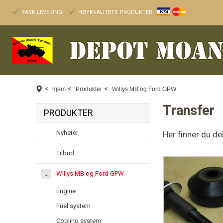
RASK LEVERING
HØYKVALITETS PRODUKTER
<
<
<
Hjem
Produkter
Willys MB og Ford GPW
Transfer
PRODUKTER
Nyheter
Her finner du de
Tilbud
Willys MB og Ford GPW
Engine
Fuel system
Cooling system