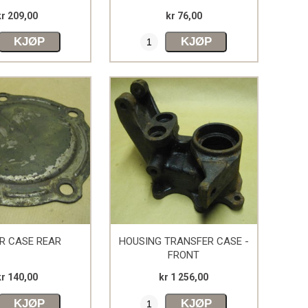
kr 209,00
kr 76,00
KJØP
KJØP
R CASE REAR
HOUSING TRANSFER CASE -
FRONT
kr 140,00
kr 1 256,00
KJØP
KJØP