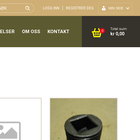
LOGG INN
REGISTRER DEG
MIN SIDE
Total sum:
GELSER
OM OSS
KONTAKT
0
kr 0,00