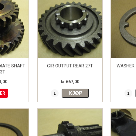
DIATE SHAFT
GIR OUTPUT REAR 27T
WASHER 
33T
1,00
kr 667,00
KJØP
MER