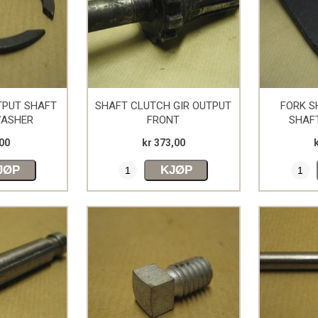
TPUT SHAFT
SHAFT CLUTCH GIR OUTPUT
FORK S
WASHER
FRONT
SHAFT
,00
kr 373,00
JØP
KJØP