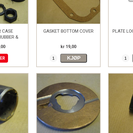
R CASE
GASKET BOTTOM COVER
PLATE LO
RUBBER &
R MB/GPW
,00
kr 19,00
KJØP
MER