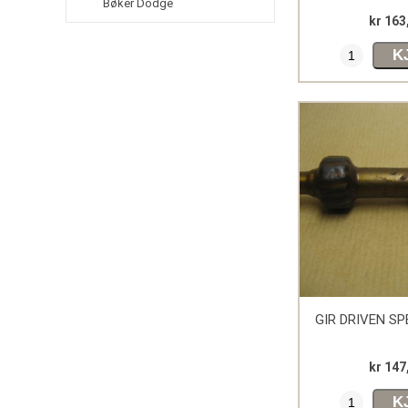
Bøker Dodge
kr 163
K
GIR DRIVEN S
kr 147
K