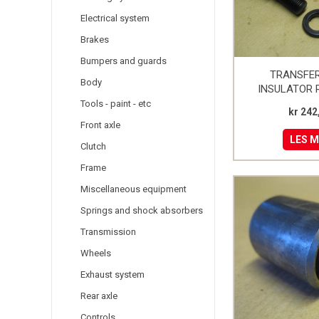
Electrical system
Brakes
Bumpers and guards
TRANSFE
Body
INSULATOR 
FIXINGS FO
Tools - paint - etc
kr 242
Front axle
LES 
Clutch
Frame
Miscellaneous equipment
Springs and shock absorbers
Transmission
Wheels
Exhaust system
Rear axle
Controls