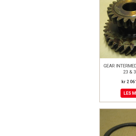
GEAR INTERME
23 & 
kr 2 06
LES 