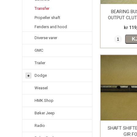
Transfer
BEARING BU
OUTPUT CLU
Propeller shaft
Fenders and hood
kr 119
Diverse varer
K
GMC
Trailer
Dodge
Weasel
HMK Shop
Bøker Jeep
Radio
SHAFT SHIFT
GIR F