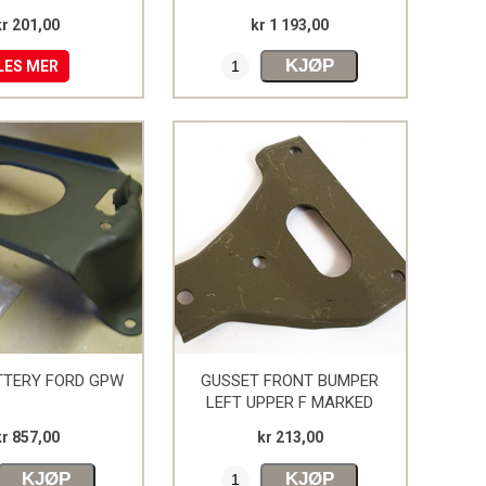
kr 201,00
kr 1 193,00
KJØP
LES MER
TTERY FORD GPW
GUSSET FRONT BUMPER
LEFT UPPER F MARKED
kr 857,00
kr 213,00
KJØP
KJØP