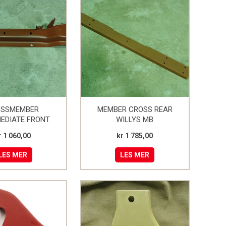
OSSMEMBER
MEMBER CROSS REAR
EDIATE FRONT
WILLYS MB
(UNDER GIR BOKS)
r 1 060,00
kr 1 785,00
LES MER
LES MER