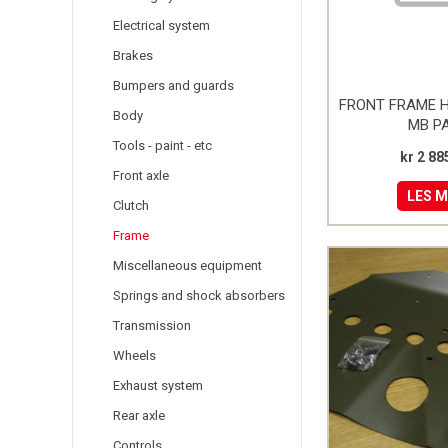
Electrical system
Brakes
Bumpers and guards
FRONT FRAME 
Body
MB PA
Tools - paint - etc
kr 2 88
Front axle
LES 
Clutch
Frame
Miscellaneous equipment
Springs and shock absorbers
Transmission
Wheels
Exhaust system
Rear axle
Controls