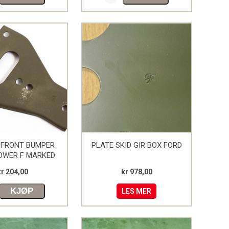
 FRONT BUMPER
PLATE SKID GIR BOX FORD
OWER F MARKED
kr 204,00
kr 978,00
KJØP
LES MER