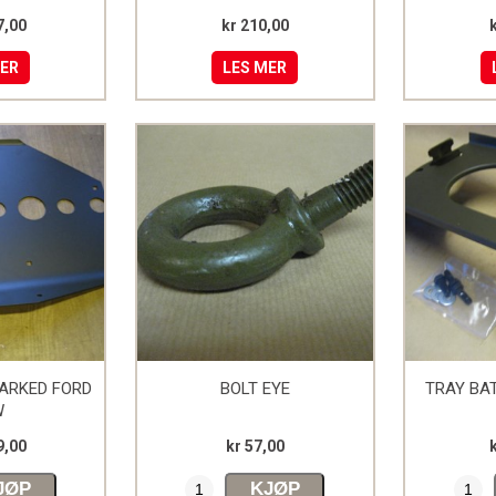
7,00
kr 210,00
MER
LES MER
MARKED FORD
BOLT EYE
TRAY BA
W
9,00
kr 57,00
JØP
KJØP