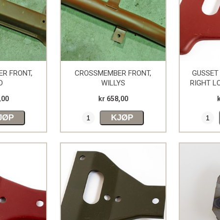
R FRONT,
CROSSMEMBER FRONT,
GUSSET
D
WILLYS
RIGHT L
,00
kr 658,00
JØP
KJØP