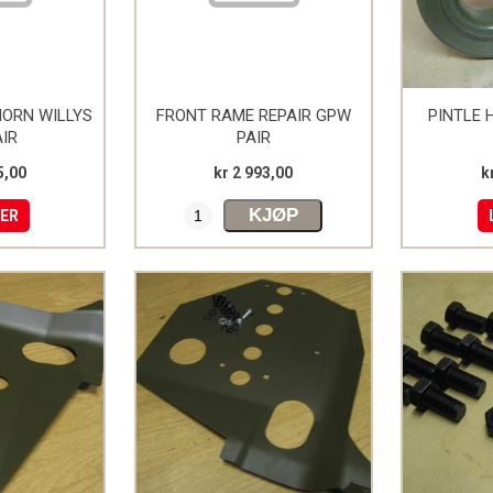
HORN WILLYS
FRONT RAME REPAIR GPW
PINTLE 
IR
PAIR
5,00
kr 2 993,00
k
KJØP
MER