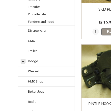
Transfer
SKID P
Propeller shaft
Fenders and hood
kr 1 57
Diverse varer
K
GMC
Trailer
Dodge
Weasel
HMK Shop
Bøker Jeep
Radio
PINTLE HOO