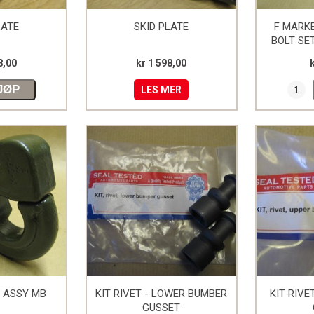
LATE
SKID PLATE
F MARK
BOLT SE
8,00
kr 1 598,00
JØP
LES MER
K ASSY MB
KIT RIVET - LOWER BUMBER
KIT RIVE
GUSSET