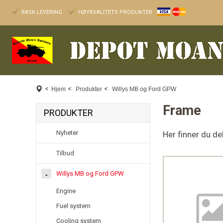
RASK LEVERING
HØYKVALITETS PRODUKTER
<
<
<
Hjem
Produkter
Willys MB og Ford GPW
Frame
PRODUKTER
Nyheter
Her finner du d
Tilbud
Willys MB og Ford GPW
Engine
Fuel system
Cooling system