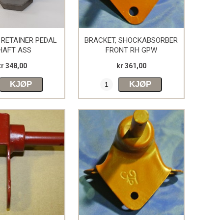
RETAINER PEDAL
BRACKET, SHOCKABSORBER
HAFT ASS
FRONT RH GPW
kr 348,00
kr 361,00
KJØP
KJØP