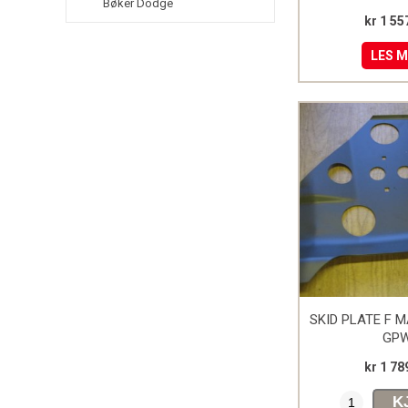
Bøker Dodge
kr 1 55
LES 
SKID PLATE F 
GP
kr 1 78
K