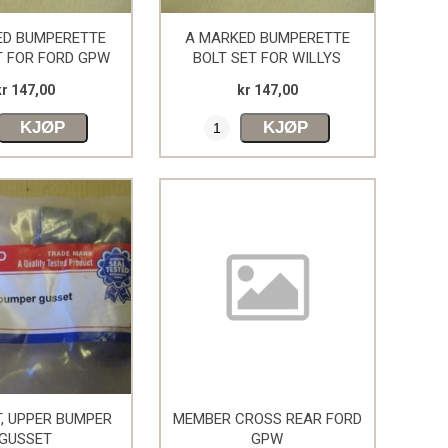
ED BUMPERETTE
A MARKED BUMPERETTE
T FOR FORD GPW
BOLT SET FOR WILLYS
MB/SLAT
kr 147,00
kr 147,00
KJØP
KJØP
T, UPPER BUMPER
MEMBER CROSS REAR FORD
GUSSET
GPW