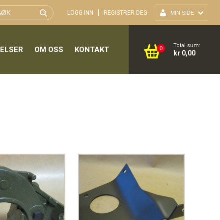
LOGG INN
REGISTRER DEG
MIN SIDE
Total sum:
GELSER
OM OSS
KONTAKT
0
kr 0,00