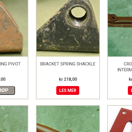
ING PIVOT
BRACKET SPRING SHACKLE
CR
INTERM
CHASSIS 
,00
kr 218,00
k
JØP
LES MER