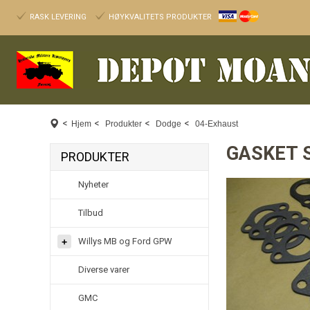
RASK LEVERING
HØYKVALITETS PRODUKTER
<
<
<
<
Hjem
Produkter
Dodge
04-Exhaust
GASKET S
PRODUKTER
Nyheter
Tilbud
Willys MB og Ford GPW
Diverse varer
GMC