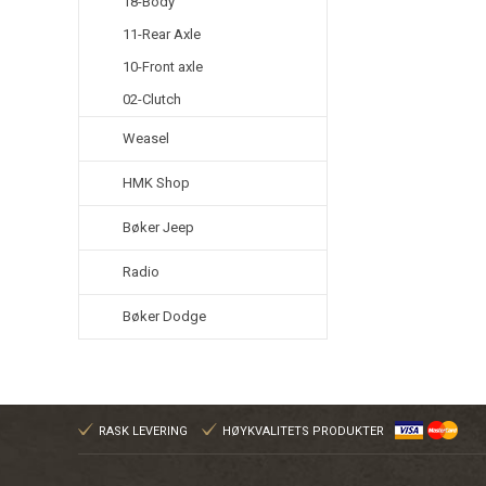
18-Body
11-Rear Axle
10-Front axle
02-Clutch
Weasel
HMK Shop
Bøker Jeep
Radio
Bøker Dodge
RASK LEVERING
HØYKVALITETS PRODUKTER