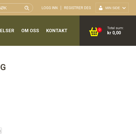
LOGG INN
REGISTRER DEG
MIN SIDE
Total sum:
GELSER
OM OSS
KONTAKT
0
kr 0,00
DG