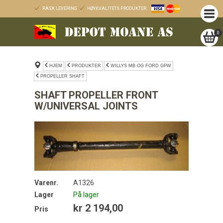
RASK LEVERING
HØYKVALITETS PRODUKTER
0
HJEM
PRODUKTER
WILLYS MB OG FORD GPW
PROPELLER SHAFT
SHAFT PROPELLER FRONT
W/UNIVERSAL JOINTS
Varenr.
A1326
Lager
På lager
kr 2 194,00
Pris